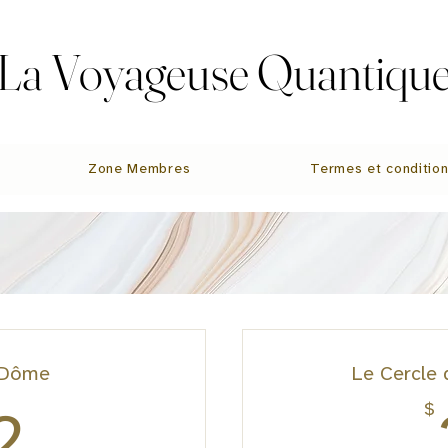
La Voyageuse Quantiqu
La Voyageuse Quantiqu
Zone Membres
Termes et conditio
 Dôme
Le Cercle 
22$
$
2