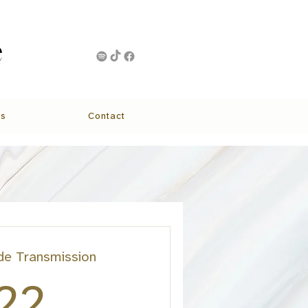
e
e
ns
Contact
de Transmission
22$
22