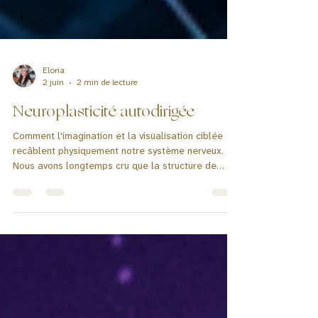
Eloria
2 juin
2 min de lecture
Neuroplasticité autodirigée
Comment l'imagination et la visualisation ciblée
recâblent physiquement notre système nerveux.
Nous avons longtemps cru que la structure de
notre cerveau était figée à l’âge adulte. Nous
avons même pensé qu'à partir de 25 ans, le
cerveau commençait à vieillir. Aujourd’hui, la
science confirme que notre cerveau est malléable,
plastique, et continuellement en cours de
réécriture. C’est ce qu’on appelle la
neuroplasticité. Cette capacité adaptative permet