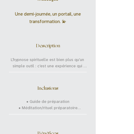
Une demi-journée, un portail, une
transformation. 💫
Description
L’hypnose spirituelle est bien plus qu’un 
simple outil : c’est une expérience qui 
permet de mieux se comprendre et de 
retrouver un équilibre intérieur.

Inclusions
J'utilise une approche hybride entre les 
méthodes BQH et QHHT.

• Guide de préparation

C'est une approche somatique holistique 
• Méditation/rituel préparatoire

et régulatrice :  inclut une attention 
• Une entrevue préparatoire approfondie 
particulière portée aux sensations 
(2 à 3 heures)

corporelles et à la détente du système 
• Une séance longue et complète (2 à 3 
nerveux, favorisant un état de sécurité et 
Bénéfices
heures)
