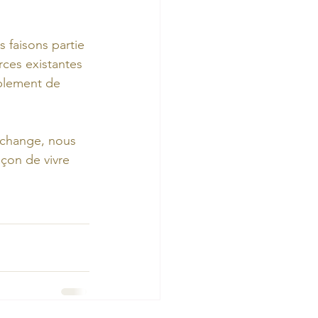
 faisons partie 
rces existantes 
mplement de 
'échange, nous 
çon de vivre 