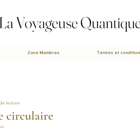
La Voyageuse Quantiqu
La Voyageuse Quantiqu
Zone Membres
Termes et conditio
de lecture
 circulaire
uin