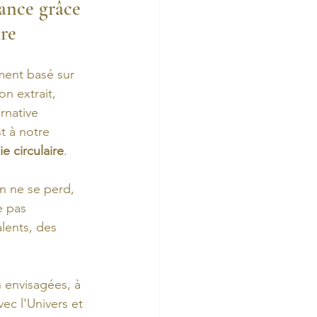
ance grâce 
ire
ent basé sur 
n extrait, 
rnative 
t à notre 
e circulaire
. 
n ne se perd, 
e pas 
lents, des 
n envisagées, à 
ec l'Univers et 