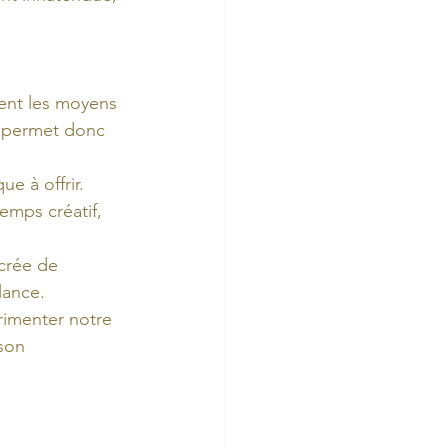
ent les moyens 
l permet donc 
 à offrir. 
emps créatif, 
 crée de 
lance.
rimenter notre 
son 