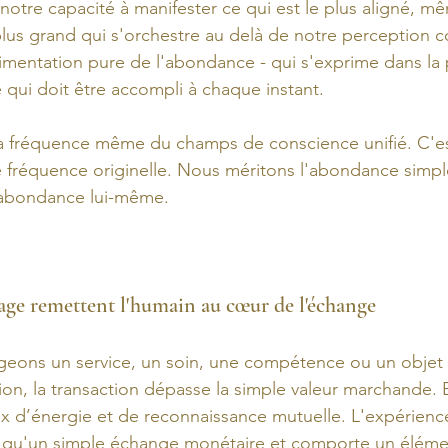
 notre capacité à manifester ce qui est le plus aligné, m
 plus grand qui s'orchestre au delà de notre perception c
rimentation pure de l'abondance - qui s'exprime dans la p
 qui doit être accompli à chaque instant.
la fréquence même du champs de conscience unifié. C'es
re fréquence originelle. Nous méritons l'abondance simp
abondance lui-même.
tage remettent l'humain au cœur de l'échange
ons un service, un soin, une compétence ou un objet fa
ion, la transaction dépasse la simple valeur marchande. E
ux d’énergie et de reconnaissance mutuelle. L'expérience
 qu'un simple échange monétaire et comporte un éléme