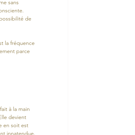
ême sans 
onsciente.
ossibilité de 
t la fréquence 
lement parce 
it à la main 
lle devient 
 en soit est 
nt innatendue, 